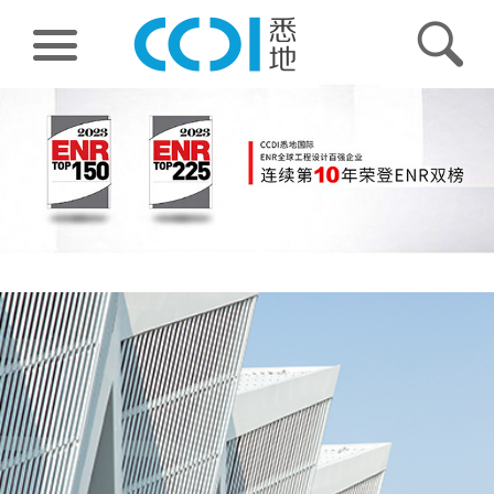
集团成员
产品
专业
项目
品牌与传播
人力资源
关于CCDI
语言
1
2
3
4
5